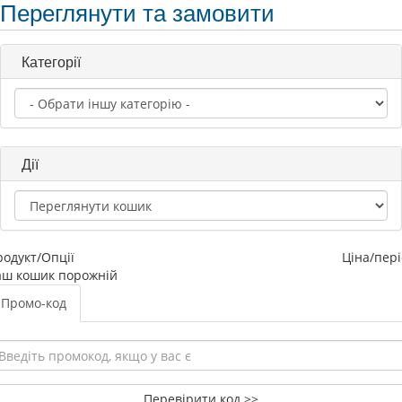
Переглянути та замовити
Категорії
Дії
родукт/Опції
Ціна/пер
аш кошик порожній
Промо-код
Перевірити код >>