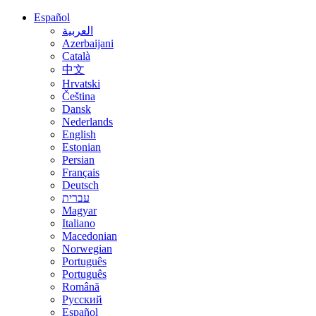
Español
العربية
Azerbaijani
Català
中文
Hrvatski
Čeština
Dansk
Nederlands
English
Estonian
Persian
Français
Deutsch
עברית
Magyar
Italiano
Macedonian
Norwegian
Português
Português
Română
Русский
Español