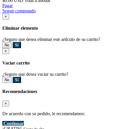
$0.00 USD
Total a abonar
Pagar
Seguir comprando
×
Eliminar elemento
¿Seguro que desea eliminar este artículo de su carrito?
No
Sí
×
Vaciar carrito
¿Seguro que desea vaciar su carrito?
No
Sí
Recomendaciones
×
De acuerdo con su pedido, le recomendamos:
Continuar
¡GRATIS!
Cuota de alta