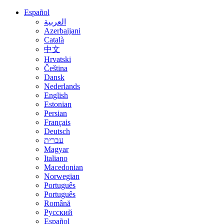
Español
العربية
Azerbaijani
Català
中文
Hrvatski
Čeština
Dansk
Nederlands
English
Estonian
Persian
Français
Deutsch
עברית
Magyar
Italiano
Macedonian
Norwegian
Português
Português
Română
Русский
Español