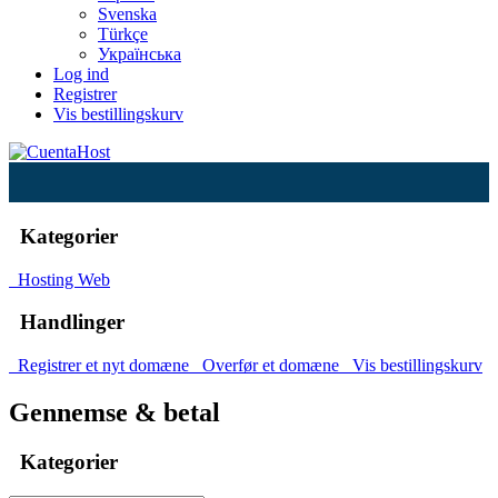
Svenska
Türkçe
Українська
Log ind
Registrer
Vis bestillingskurv
Kategorier
Hosting Web
Handlinger
Registrer et nyt domæne
Overfør et domæne
Vis bestillingskurv
Gennemse & betal
Kategorier