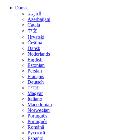
Dansk
العربية
Azerbaijani
Català
中文
Hrvatski
Čeština
Dansk
Nederlands
English
Estonian
Persian
Français
Deutsch
עברית
Magyar
Italiano
Macedonian
Norwegian
Português
Português
Română
Русский
Español