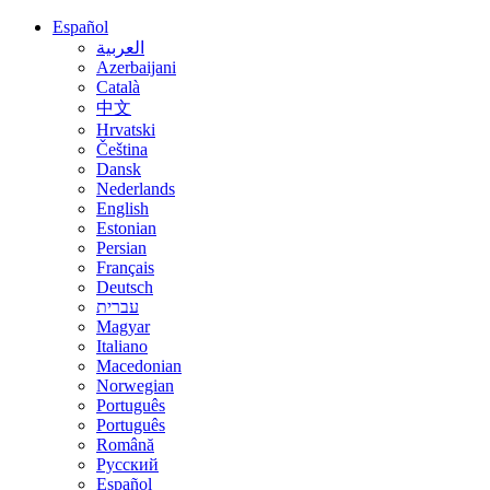
Español
العربية
Azerbaijani
Català
中文
Hrvatski
Čeština
Dansk
Nederlands
English
Estonian
Persian
Français
Deutsch
עברית
Magyar
Italiano
Macedonian
Norwegian
Português
Português
Română
Русский
Español