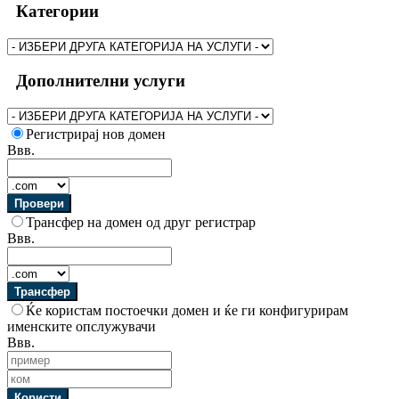
Категории
Дополнителни услуги
Регистрирај нов домен
Ввв.
Провери
Трансфер на домен од друг регистрар
Ввв.
Трансфер
Ќе користам постоечки домен и ќе ги конфигурирам
именските опслужувачи
Ввв.
Користи