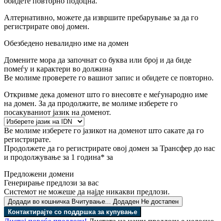
обидете повторно подоцна.
Алтернативно, можете да извршите пребарување за да го
регистрирате овој домен.
Обезбедено невалидно име на домен
Домените мора да започнат со буква или број
и да биде
помеѓу
и
карактери во должина
Ве молиме проверете го вашиот запис и обидете се повторно.
Откривме дека доменот што го внесовте е меѓународно име
на домен. За да продолжите, ве молиме изберете го
посакуваниот јазик на доменот.
Ве молиме изберете го јазикот на доменот што сакате да го
регистрирате.
Продолжете да го регистрирате овој домен за
Трансфер до нас
и продолжување за 1 година* за
Предложени домени
Генерирање предлози за вас
Системот не можеше да најде никакви предлози.
Додади во кошничка
Вчитување...
Додаден
Не достапен
Контактирајте со поддршка за купување