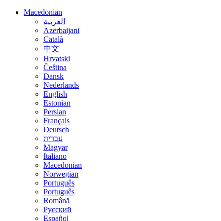
Macedonian
العربية
Azerbaijani
Català
中文
Hrvatski
Čeština
Dansk
Nederlands
English
Estonian
Persian
Français
Deutsch
עברית
Magyar
Italiano
Macedonian
Norwegian
Português
Português
Română
Русский
Español