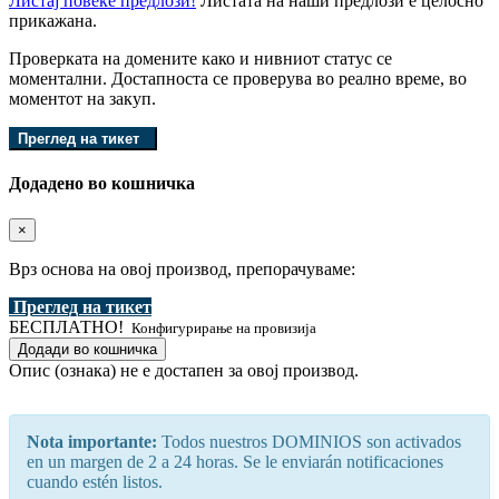
Листај повеќе предлози!
Листата на наши предлози е целосно
прикажана.
Проверката на домените како и нивниот статус се
моментални. Достапноста се проверува во реално време, во
моментот на закуп.
Преглед на тикет
Додадено во кошничка
×
Врз основа на овој производ, препорачуваме:
Преглед на тикет
БЕСПЛАТНО!
Конфигурирање на провизија
Додади во кошничка
Опис (ознака) не е достапен за овој производ.
Nota importante:
Todos nuestros DOMINIOS son activados
en un margen de 2 a 24 horas. Se le enviarán notificaciones
cuando estén listos.