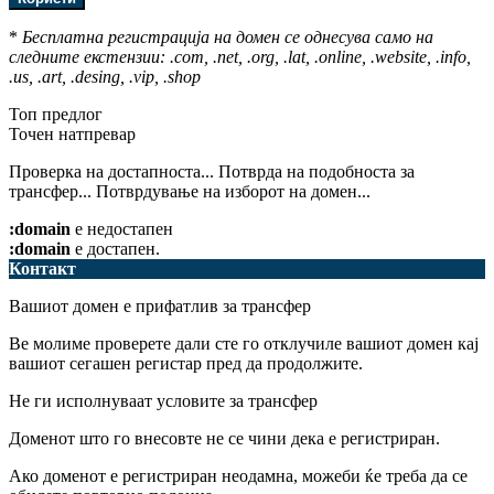
*
Бесплатна регистрација на домен се однесува само на
следните екстензии: .com, .net, .org, .lat, .online, .website, .info,
.us, .art, .desing, .vip, .shop
Топ предлог
Точен натпревар
Проверка на достапноста...
Потврда на подобноста за
трансфер...
Потврдување на изборот на домен...
:domain
е недостапен
:domain
е достапен.
Контакт
Вашиот домен е прифатлив за трансфер
Ве молиме проверете дали сте го отклучиле вашиот домен кај
вашиот сегашен регистар пред да продолжите.
Не ги исполнуваат условите за трансфер
Доменот што го внесовте не се чини дека е регистриран.
Ако доменот е регистриран неодамна, можеби ќе треба да се