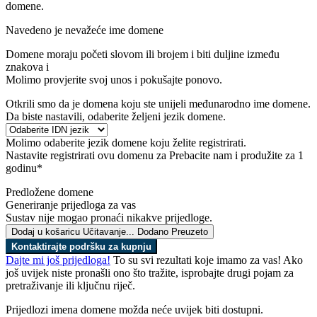
domene.
Navedeno je nevažeće ime domene
Domene moraju početi slovom ili brojem
i biti duljine između
znakova
i
Molimo provjerite svoj unos i pokušajte ponovo.
Otkrili smo da je domena koju ste unijeli međunarodno ime domene.
Da biste nastavili, odaberite željeni jezik domene.
Molimo odaberite jezik domene koju želite registrirati.
Nastavite registrirati ovu domenu za
Prebacite nam i produžite za 1
godinu*
Predložene domene
Generiranje prijedloga za vas
Sustav nije mogao pronaći nikakve prijedloge.
Dodaj u košaricu
Učitavanje...
Dodano
Preuzeto
Kontaktirajte podršku za kupnju
Dajte mi još prijedloga!
To su svi rezultati koje imamo za vas! Ako
još uvijek niste pronašli ono što tražite, isprobajte drugi pojam za
pretraživanje ili ključnu riječ.
Prijedlozi imena domene možda neće uvijek biti dostupni.