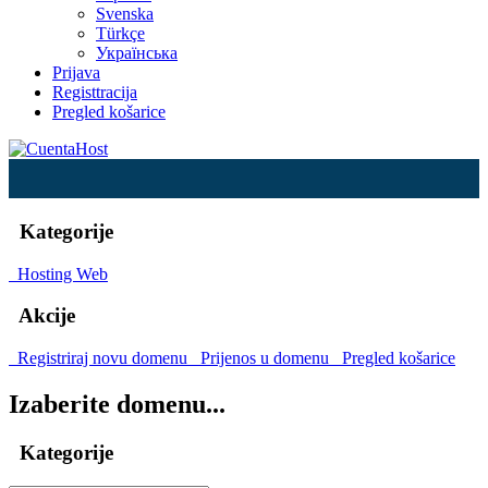
Svenska
Türkçe
Українська
Prijava
Registtracija
Pregled košarice
Kategorije
Hosting Web
Akcije
Registriraj novu domenu
Prijenos u domenu
Pregled košarice
Izaberite domenu...
Kategorije