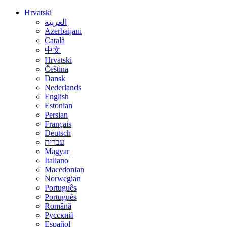
Hrvatski
العربية
Azerbaijani
Català
中文
Hrvatski
Čeština
Dansk
Nederlands
English
Estonian
Persian
Français
Deutsch
עברית
Magyar
Italiano
Macedonian
Norwegian
Português
Português
Română
Русский
Español