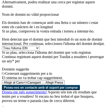
Alternativament, podeu realitzar una cerca per registrar aquest
domini.
Nom de domini no vàlid proporcionat
Els dominis han de començar amb una lletra o un número
i estar
entre els caràcters de
i
en longitud
Si us plau, comproveu la vostra entrada i torneu a intentar-ho.
Hem detectat que el domini que heu introduït és un nom de domini
internacional. Per continuar, seleccioneu l'idioma del domini desitjat.
Si us plau, selecciona l'idioma del domini que vols registrar.
Continua registrant aquest domini per
Trasllat a nosaltres i prorrogar
un any* per
Dominis suggerits
Generant suggeriments per a tu
El sistema no va trobar cap suggeriment.
Afegir al Carro
Carregant ...
Afegir
Presa
Poseu-vos en contacte amb el suport per comprar
Doneu-me més suggeriments!
Aquests són tots els resultats que
tenim per a vosaltres! Si encara no heu trobat el que busqueu,
proveu un terme o paraula clau de cerca diferent.