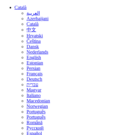
Català
العربية
Azerbaijani
Català
中文
Hrvatski
Čeština
Dansk
Nederlands
English
Estonian
Persian
Français
Deutsch
עברית
Magyar
Italiano
Macedonian
Norwegian
Português
Português
Română
Русский
Español