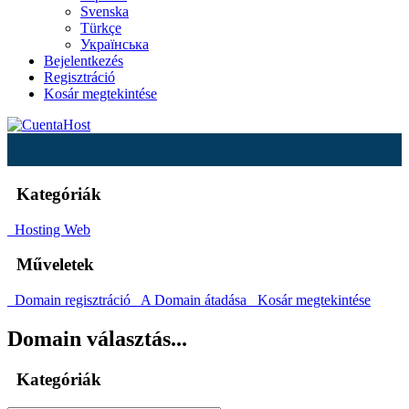
Svenska
Türkçe
Українська
Bejelentkezés
Regisztráció
Kosár megtekintése
Kategóriák
Hosting Web
Műveletek
Domain regisztráció
A Domain átadása
Kosár megtekintése
Domain választás...
Kategóriák