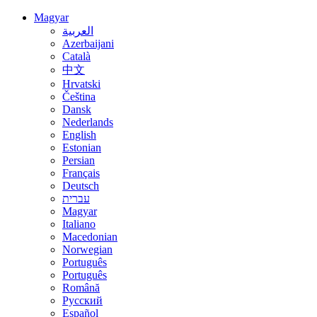
Magyar
العربية
Azerbaijani
Català
中文
Hrvatski
Čeština
Dansk
Nederlands
English
Estonian
Persian
Français
Deutsch
עברית
Magyar
Italiano
Macedonian
Norwegian
Português
Português
Română
Русский
Español