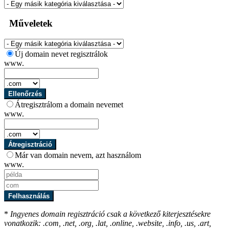
Műveletek
Új domain nevet regisztrálok
www.
Ellenőrzés
Átregisztrálom a domain nevemet
www.
Átregisztráció
Már van domain nevem, azt használom
www.
Felhasználás
*
Ingyenes domain regisztráció csak a következő kiterjesztésekre
vonatkozik: .com, .net, .org, .lat, .online, .website, .info, .us, .art,