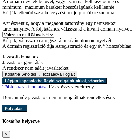
A domain névnek betűvel, vagy számmal kell kezdődnie
és
minimum
, maximum
karakter hosszúságúnak kell lennie
Kérjük, ellenőrizze a bejegyzést, majd próbálkozzon újra.
Azt észleltük, hogy a megadott tartomány egy nemzetközi
tartománynév. A folytatáshoz válassza ki a kívánt domain nyelvet.
Kérjük, válassza ki a regisztrálni kívánt domain nyelvét
A domain regisztráció díja
Átregisztráció és egy év* hosszabbítás
Javasolt domainek
Javaslatok generálása
A rendszer nem talált javaslatokat.
Kosárba
Betöltés...
Hozzáadva
Foglalt
Lépjen kapcsolatba ügyfélszolgálatunkkal, vásárlás
Több javaslat mutatása
Ez az összes eredmény.
Domain név javaslatok nem mindig állnak rendelkezésre.
Folytatás
Kosárba helyezve
×