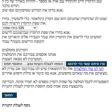
שם הדומיין חייב להתחיל עם אות או מספר -
ולהיות באורך של בין
ל
תווים בלבד.
אנא בדקו את המידע שסיפקתם ונסו שוב.
שמנו לב שהדומיין שהזנתם הוא שם דומיין בינלאומי. כדי להמשיך, בחרו
את שפת הדומיין הרצויה לכם.
אנא בחרו את שפת הדומיין שברצונכם לרשום.
המשיכו כדי לרשום את הדומיין הזה עבור
העבירו אלינו והאריכו את
תקופת הרישום בשנה* עבור
דומיינים מומלצים
אנחנו אוספים עבורכם את ההמלצות
המערכת לא מצאה הצעות.
צרו איתנו קשר כדי לרכוש
הוספה לעגלת הקניות
טוען....
התווסף
תפוס
תנו לנו עוד המלצות!
אלו כל התוצאות שיש לנו עבורכם! אם עדיין לא
מצאתם את מה שאתם מחפשים, אנא נסו ביטוי או מילת חיפוש אחרים.
האפשרות לקבל המלצה על שמות דומיין נוספים לא תמיד זמינה. הבדיקה
מתבצעת בזמן אמת בזמן הוספת הדומיין לעגלת הקניות.
המשך
נוסף לעגלת הקניות