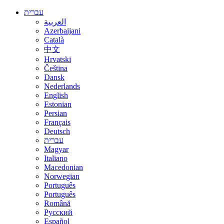
עברית
العربية
Azerbaijani
Català
中文
Hrvatski
Čeština
Dansk
Nederlands
English
Estonian
Persian
Français
Deutsch
עברית
Magyar
Italiano
Macedonian
Norwegian
Português
Português
Română
Русский
Español