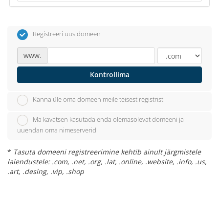
Registreeri uus domeen
www.
Kontrollima
Kanna üle oma domeen meile teisest registrist
Ma kavatsen kasutada enda olemasolevat domeeni ja
uuendan oma nimeserverid
*
Tasuta domeeni registreerimine kehtib ainult järgmistele
laiendustele: .com, .net, .org, .lat, .online, .website, .info, .us,
.art, .desing, .vip, .shop