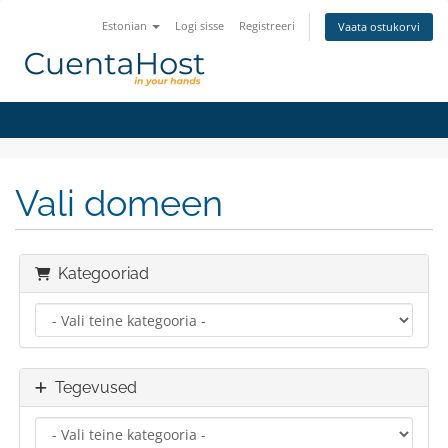
Estonian
Logi sisse
Registreeri
Vaata ostukorvi
Vali domeen
Kategooriad
Tegevused